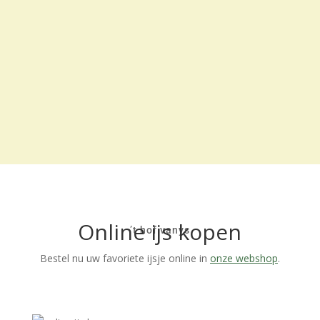
Online ijs kopen
’t hof vanys
Bestel nu uw favoriete ijsje online in
onze webshop
.