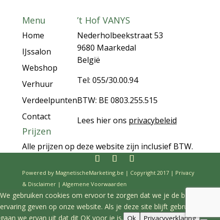
Menu
’t Hof VANYS
Home
Nederholbeekstraat 53
9680 Maarkedal
IJssalon
België
Webshop
Tel: 055/30.00.94
Verhuur
Verdeelpunten
BTW: BE 0803.255.515
Contact
Lees hier ons
privacybeleid
Prijzen
Alle prijzen op deze website zijn inclusief BTW.
Powered by
MagnetischeMarketing.be
| Copyright 2017 |
Privacy
& Disclaimer
|
Algemene Voorwaarden
We gebruiken cookies om ervoor te zorgen dat we je de beste
ervaring geven op onze website. Als je deze site blijft gebruiken,
gaan we ervan uit dat dit OK voor je is.
Ok
Privacyverklaring